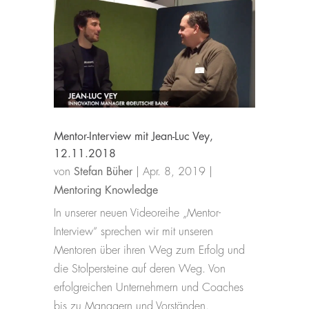
Mentor-Interview mit Jean-Luc Vey,
12.11.2018
von
Stefan Büher
|
Apr. 8, 2019
|
Mentoring Knowledge
In unserer neuen Videoreihe „Mentor-
Interview“ sprechen wir mit unseren
Mentoren über ihren Weg zum Erfolg und
die Stolpersteine auf deren Weg. Von
erfolgreichen Unternehmern und Coaches
bis zu Managern und Vorständen.