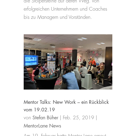
die Stolpersteine auf deren Weg. Von
erfolgreichen Unternehmern und Coaches
bis zu Managern und Vorständen.
Mentor Talks: New Work – ein Rückblick
vom 19.02.19
von
Stefan Büher
|
Feb. 25, 2019
|
MentorLane News
Am 19. Februar hatte Mentor Lane erneut