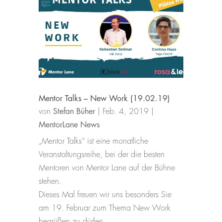
Mentor Talks – New Work (19.02.19)
von
Stefan Büher
|
Feb. 4, 2019
|
MentorLane News
„Mentor Talks“ ist eine monatliche
Veranstaltungsreihe, bei der die besten
Mentoren von Mentor Lane auf der Bühne
stehen.
Dieses Mal freuen wir uns besonders Sie
am 19. Februar zum Thema New Work
begrüßen zu dürfen.