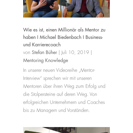
Wie es ist, einen Millionär als Mentor zu
haben I Michael Biedenbach I Business-
und Karrierecoach
von
Stefan Büher
|
Juli 10, 2019
|
Mentoring Knowledge
In unserer neuen Videoreihe „Mentor-
Interview“ sprechen wir mit unseren
Mentoren über ihren Weg zum Erfolg und
die Stolpersteine auf deren Weg. Von
erfolgreichen Unternehmern und Coaches
bis zu Managern und Vorständen.