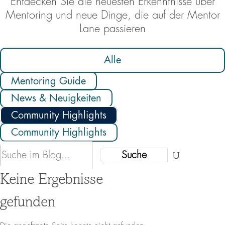
Entdecken Sie die neuesten Erkenntnisse über
Mentoring und neue Dinge, die auf der Mentor
Lane passieren
Alle
Mentoring Guide
News & Neuigkeiten
Community Highlights
Community Highlights
Suchen
nach:
Keine Ergebnisse
gefunden