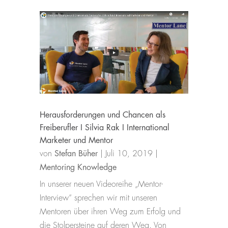
Herausforderungen und Chancen als
Freiberufler I Silvia Rak I International
Marketer und Mentor
von
Stefan Büher
|
Juli 10, 2019
|
Mentoring Knowledge
In unserer neuen Videoreihe „Mentor-
Interview“ sprechen wir mit unseren
Mentoren über ihren Weg zum Erfolg und
die Stolpersteine auf deren Weg. Von