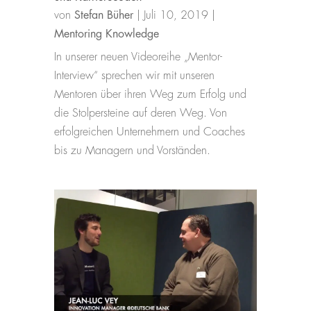
von
Stefan Büher
|
Juli 10, 2019
|
Mentoring Knowledge
In unserer neuen Videoreihe „Mentor-
Interview“ sprechen wir mit unseren
Mentoren über ihren Weg zum Erfolg und
die Stolpersteine auf deren Weg. Von
erfolgreichen Unternehmern und Coaches
bis zu Managern und Vorständen.