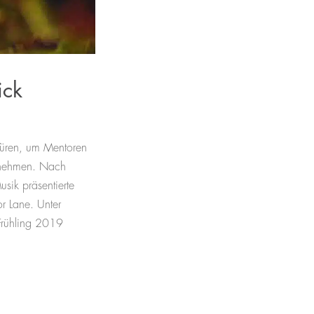
ick
üren, um Mentoren
 nehmen. Nach
sik präsentierte
r Lane. Unter
Frühling 2019