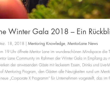
ne Winter Gala 2018 – Ein Rückbl
Dez. 18, 2018
|
Mentoring Knowledge
,
MentorLane News
 19 Uhr öffnete Mentor Lane im wunderschönen Mindspace die T
ntor Lane Community im Rahmen der Winter Gala in Empfang zu
rken der anwesenden Gäste mit leckerem Essen, Drinks und Live-Mu
d of Mentoring Program, den Gästen alle Neuigkeiten rund um Mento
eue „Corporate X Programm“ für Unternehmen vorgestellt, das im 