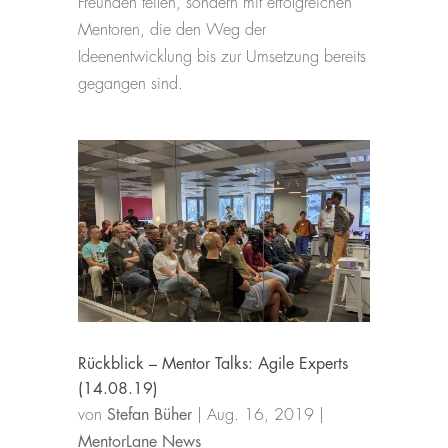
Freunden teilen, sondern mit erfolgreichen
Mentoren, die den Weg der
Ideenentwicklung bis zur Umsetzung bereits
gegangen sind.
Rückblick – Mentor Talks: Agile Experts
(14.08.19)
von
Stefan Büher
|
Aug. 16, 2019
|
MentorLane News