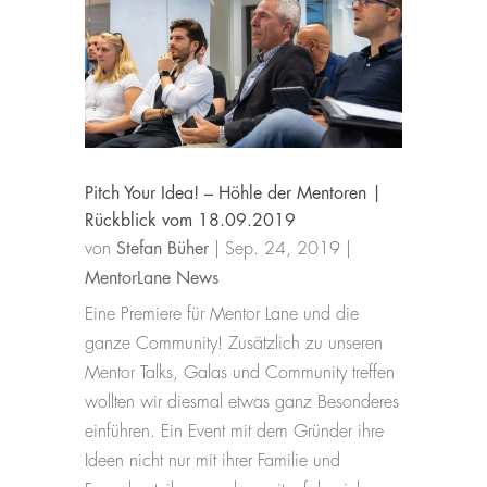
Pitch Your Idea! – Höhle der Mentoren |
Rückblick vom 18.09.2019
von
Stefan Büher
|
Sep. 24, 2019
|
MentorLane News
Eine Premiere für Mentor Lane und die
ganze Community! Zusätzlich zu unseren
Mentor Talks, Galas und Community treffen
wollten wir diesmal etwas ganz Besonderes
einführen. Ein Event mit dem Gründer ihre
Ideen nicht nur mit ihrer Familie und