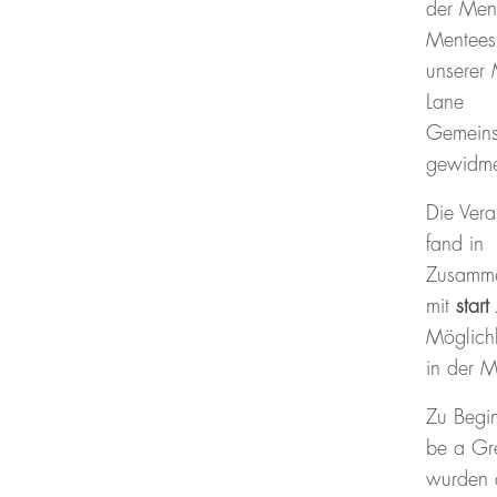
der Men
Mentees
unserer 
Lane
Gemeins
gewidme
Die Vera
fand in
Zusamme
mit
start
Möglichk
in der M
Zu Begin
be a Gre
wurden d