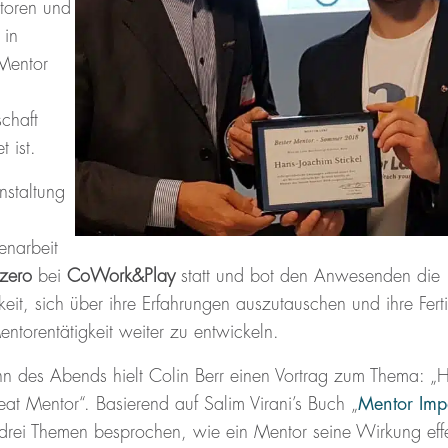
toren und
 in
Mentor
chaft
t ist.
nstaltung
narbeit
 zero
bei
CoWork&Play
statt und bot den Anwesenden die
eit, sich über ihre Erfahrungen auszutauschen und ihre Fert
entorentätigkeit weiter zu entwickeln.
n des Abends hielt Colin Berr einen Vortrag zum Thema: „
at Mentor“. Basierend auf Salim Virani’s Buch „
Mentor Imp
rei Themen besprochen, wie ein Mentor seine Wirkung effe