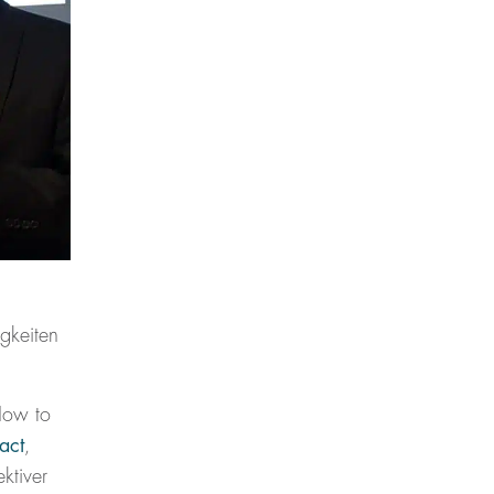
igkeiten
How to
act
‚
ktiver