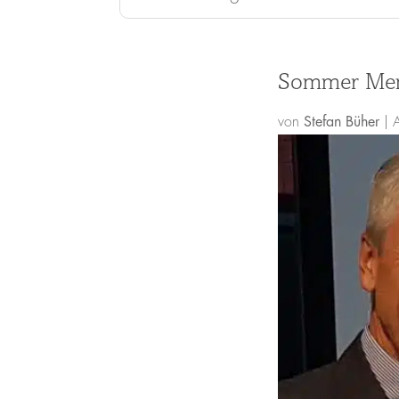
Sommer Ment
von
Stefan Büher
|