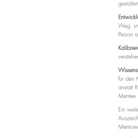
gestalte
Entwickl
Weg, um 
Person 
Kalibrier
verstehe
Wissensv
für den 
anstatt 
Mentee.
Ein wei
Auszeic
Mentoren