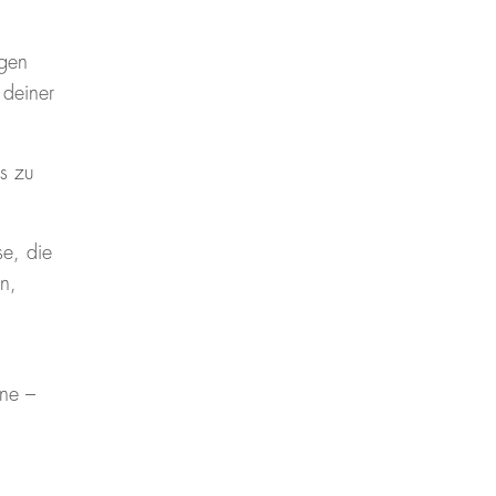
igen
 deiner
es zu
se, die
n,
ne –