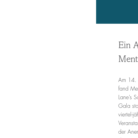
Ein 
Ment
Am 14. 
fand Me
Lane’s 
Gala sta
viertel-j
Veransta
der Ane