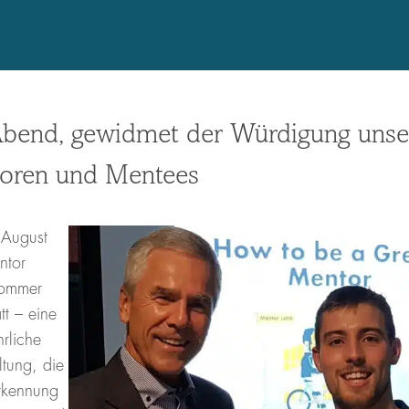
Abend, gewidmet der Würdigung unse
oren und Mentees
August
ntor
Sommer
tt – eine
ährliche
ltung, die
rkennung