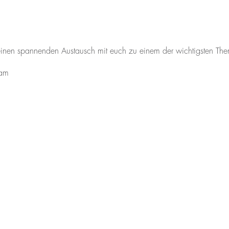
einen spannenden Austausch mit euch zu einem der wichtigsten Them
eam
Mentor finden
Fragen?
Kon
Mentor werden
(+49) 69 
Für Unternehmen
hello@ment
Über Uns