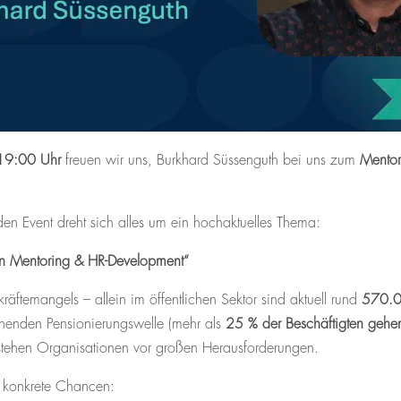
19:00 Uhr
freuen wir uns, Burkhard Süssenguth bei uns zum
Mentor
n Event dreht sich alles um ein hochaktuelles Thema:
dein Mentoring & HR-Development“
räftemangels – allein im öffentlichen Sektor sind aktuell rund
570.00
ehenden Pensionierungswelle (mehr als
25 % der Beschäftigten gehe
stehen Organisationen vor großen Herausforderungen.
, konkrete Chancen: