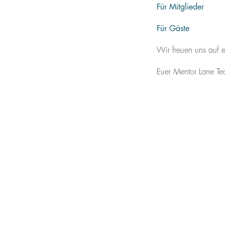
Für Mitglieder
Für Gäste
Wir freuen uns auf 
Euer Mentor Lane T
Startseite
Mentor finden.
Impressum
Ziele erreichen.
Datenschutz
AGB