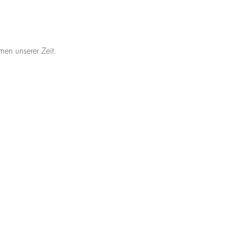
en unserer Zeit.
taktiere uns.
3487 4601
orlane.com