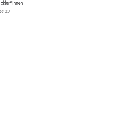
ickler*innen
–
sse zu