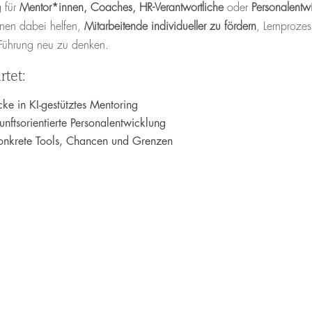
g für
Mentor*innen, Coaches, HR-Verantwortliche
oder
Personalentw
önnen dabei helfen,
Mitarbeitende individueller zu fördern
, Lernproze
 Führung neu zu denken.
tet:
cke in KI-gestütztes Mentoring
unftsorientierte Personalentwicklung
onkrete Tools, Chancen und Grenzen