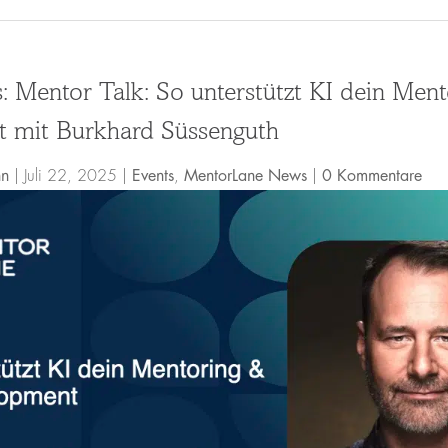
: Mentor Talk: So unterstützt KI dein Men
 mit Burkhard Süssenguth
nn
|
Juli 22, 2025
|
Events
,
MentorLane News
|
0 Kommentare