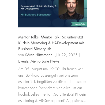
Mentor Talks: Mentor Talk: So unterstützt
KI dein Mentoring & HR-Development mit
Burkhard Süssenguth
von
Sören Hüttemann
|
Juli 22, 2025
|
Events
,
MentorLane News
Am 05. August um 19:00 Uhr freuen wir
uns, Burkhard Süssenguth bei uns zum
Mentor Talk begrüßen zu dürfen. In unserem
kommenden Event dreht sich alles um ein
hochaktuelles Thema: „So unterstützt KI dein
Mentoring & HR-Development“ Angesichts...