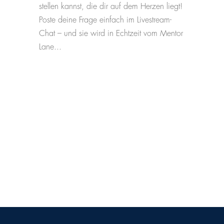
stellen kannst, die dir auf dem Herzen liegt!
Poste deine Frage einfach im Livestream-
Chat – und sie wird in Echtzeit vom Mentor
Lane...