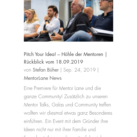
Pitch Your Idea! – Höhle der Mentoren |
Rückblick vom 18.09.2019
von
Stefan Büher
|
Sep. 24, 2019
|
MentorLane News
Eine Premiere für Mentor Lane und die
ganze Community! Zusätzlich zu unseren
Mentor Talks, Galas und Community treffen
wollten wir diesmal etwas ganz Besonderes
einführen. Ein Event mit dem Gründer ihre
Ideen nicht nur mit ihrer Familie und