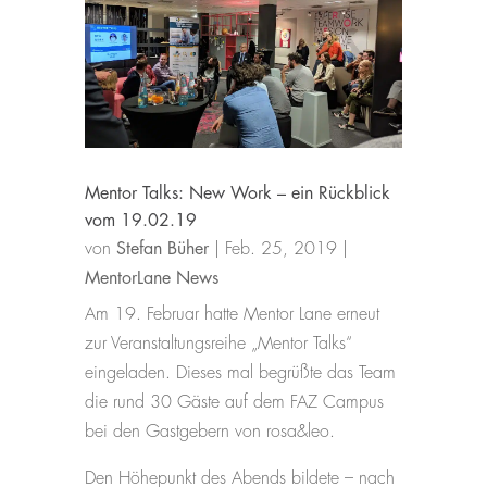
Mentor Talks: New Work – ein Rückblick
vom 19.02.19
von
Stefan Büher
|
Feb. 25, 2019
|
MentorLane News
Am 19. Februar hatte Mentor Lane erneut
zur Veranstaltungsreihe „Mentor Talks“
eingeladen. Dieses mal begrüßte das Team
die rund 30 Gäste auf dem FAZ Campus
bei den Gastgebern von rosa&leo.
Den Höhepunkt des Abends bildete – nach