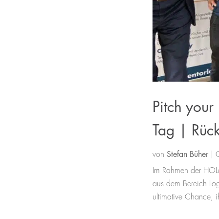
Pitch you
Tag | Rüc
von
Stefan Büher
|
Im Rahmen der HOLM-
aus dem Bereich Logis
ultimative Chance, i