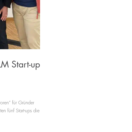
M Start-up
oren“ für Gründer
ten fünf Start-ups die