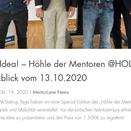
r Idea! – Höhle der Mentoren @HOL
kblick vom 13.10.2020
Okt. 19, 2020
|
MentorLane News
Start-up Tage haben wir eine Special Edition der „Höhle der Ment
tik und Mobilität veranstaltet. Vor der kritischen Mentoren-Jury erhiel
hre Idee zu präsentieren und den Preis von 1.500€ zu ergattern!