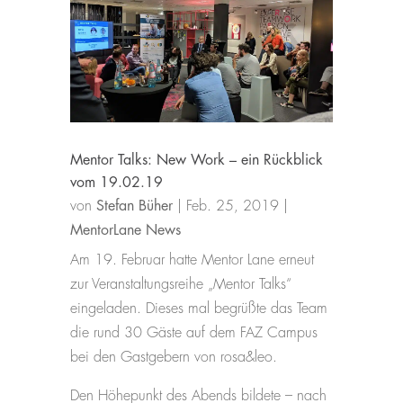
Mentor Talks: New Work – ein Rückblick
vom 19.02.19
von
Stefan Büher
|
Feb. 25, 2019
|
MentorLane News
Am 19. Februar hatte Mentor Lane erneut
zur Veranstaltungsreihe „Mentor Talks“
eingeladen. Dieses mal begrüßte das Team
die rund 30 Gäste auf dem FAZ Campus
bei den Gastgebern von rosa&leo.
Den Höhepunkt des Abends bildete – nach