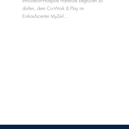
Innovation-Hotspots Frankfurts begrüßen zu
dürfen, dem Co-Work & Play im
Einkaufscenter MyZeil…