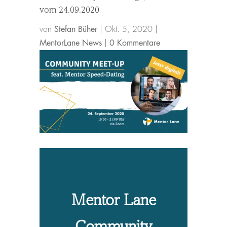
vom 24.09.2020
von
Stefan Büher
|
Okt. 5, 2020
|
MentorLane News
|
0 Kommentare
Mentor Lane